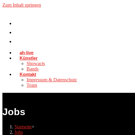
Zum Inhalt springen
ah-live
Künstler
Showacts
Bands
Kontakt
Impressum & Datenschutz
Team
Jobs
Startseite
>
Jobs