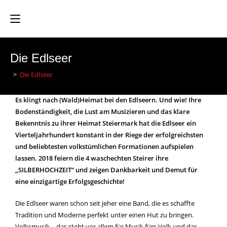
Die Edlseer
>
Die Edlseer
Es klingt nach (Wald)Heimat bei den Edlseern. Und wie! Ihre
Bodenständigkeit, die Lust am Musizieren und das klare
Bekenntnis zu ihrer Heimat Steiermark hat die Edlseer ein
Vierteljahrhundert konstant in der Riege der erfolgreichsten
und beliebtesten volkstümlichen Formationen aufspielen
lassen. 2018 feiern die 4 waschechten Steirer ihre
„SILBERHOCHZEIT“ und zeigen Dankbarkeit und Demut für
eine einzigartige Erfolgsgeschichte!
Die Edlseer waren schon seit jeher eine Band, die es schaffte
Tradition und Moderne perfekt unter einen Hut zu bringen.
Volksmusik – das steht vor allem für Musik fürs Volk und das