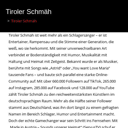
Tiroler Schmäh
>
Tiroler Schmäh
Tiroler Schmäh ist weit mehr als ein Schlagersänger – er ist
Entertainer, Rampensau und die Stimme einer Generation, die
weiß, wo sie herkommt. Mit seiner unverwechselbaren Art
verbindet er Bodenständigkeit mit Humor, Musikalität mit
Haltung und Heimat mit Zeitgeist. Bekannt wurde er als Musiker,
berührte mit Songs wie „Astrid“ oder „You want Love Maria“
tausende Fans – und baute sich parallel eine starke Online-
Community auf: Mit über 660.000 Followern auf TikTok, 265.000
auf Instagram, 285.000 auf Facebook und 128.000 auf YouTube
zählt Tiroler Schmäh zu den reichweitenstärksten Künstlern im
deutschsprachigen Raum. Mehr als die Hälfte seiner Follower
stammt aus Deutschland, was ihn dort längst zu einem gefragten
Namen im Bereich Schlager, Humor und Entertainment macht.
Doch der echte Gamechanger war sein Schritt ins Fernsehen: Mit
„Made in Austria – Sounds unserer Heimat“ (ServusTV) schuf er